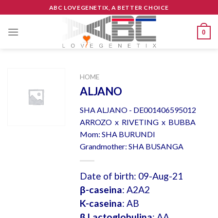
Skip
ABC LOVEGENETIX, A BETTER CHOICE
to
content
0
HOME
ALJANO
SHA ALJANO - DE001406595012
ARROZO x RIVETING x BUBBA
Mom: SHA BURUNDI
Grandmother: SHA BUSANGA
Date of birth: 09-Aug-21
β-caseina
: A2A2
K-caseina
: AB
β Lactoglobulina
: AA