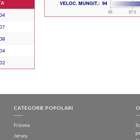
TA
04
07
08
04
02
CATEGORIE POPOLARI
O
Frisona
Sc
pe
Jersey