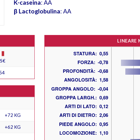
K-caseina
: AA
β Lactoglobulina
: AA
LINEARE
ES€
54
+72 KG
+62 KG