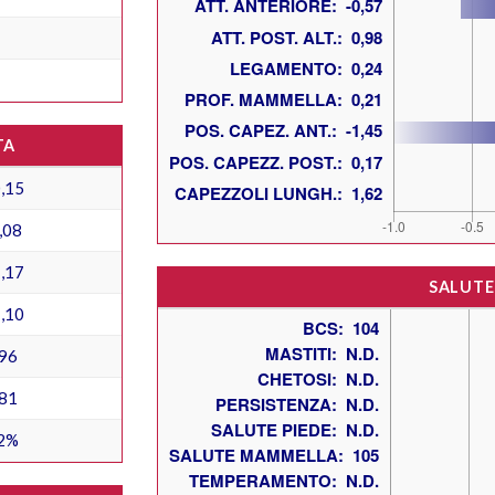
TA
,15
,08
,17
SALUTE
,10
96
81
2%