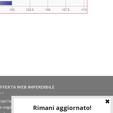
FFERTA WEB IMPERDIBILE
opri la nostra offerta web! Un prezzo mai visto,
r migliaia di prodotti.