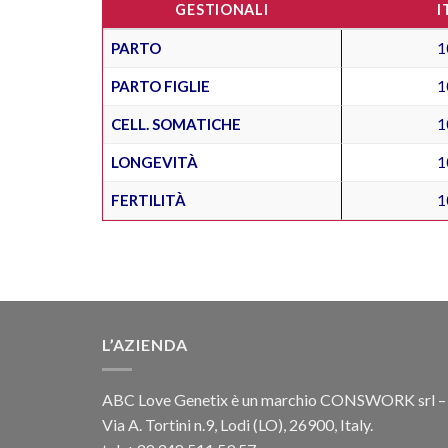
GESTIONALI
I
PARTO
1
PARTO FIGLIE
1
CELL. SOMATICHE
1
LONGEVITÀ
1
FERTILITÀ
1
L’AZIENDA
ABC Love Genetix è un marchio CONSWORK srl –
Via A. Tortini n.9, Lodi (LO), 26900, Italy.