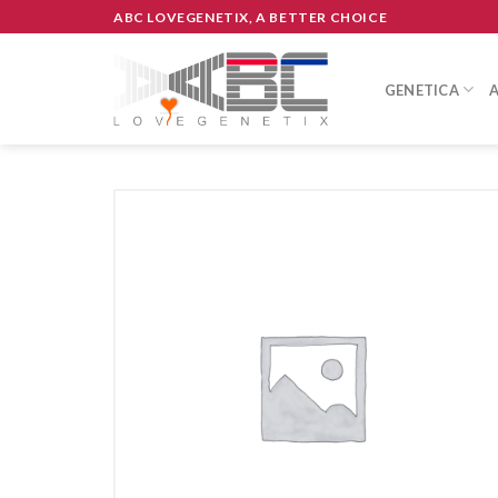
Skip
ABC LOVEGENETIX, A BETTER CHOICE
to
content
GENETICA