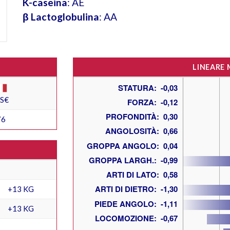
K-caseina
: AE
β Lactoglobulina
: AA
LINEARE
ES€
76
+13 KG
+13 KG