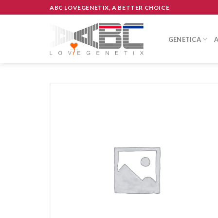
Skip
ABC LOVEGENETIX, A BETTER CHOICE
to
content
GENETICA