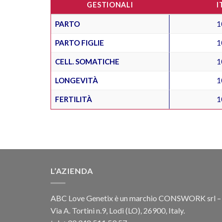
GESTIONALI
I
PARTO
1
PARTO FIGLIE
1
CELL. SOMATICHE
1
LONGEVITÀ
1
FERTILITÀ
1
L’AZIENDA
ABC Love Genetix è un marchio CONSWORK srl –
Via A. Tortini n.9, Lodi (LO), 26900, Italy.