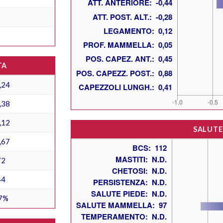
TA
,24
,38
,12
SALUTE
,67
72
44
7%