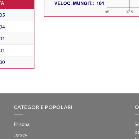
TA
05
04
01
01
00
CATEGORIE POPOLARI
O
Frisona
Sc
pe
Jersey