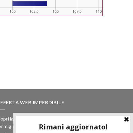
FFERTA WEB IMPERDIBILE
opri la nostra offerta web! Un prezzo mai visto,
r migliaia di prodotti.