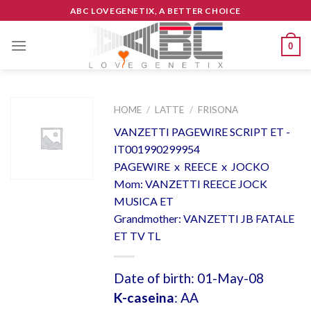
Skip
ABC LOVEGENETIX, A BETTER CHOICE
to
content
0
HOME
/
LATTE
/
FRISONA
VANZETTI PAGEWIRE SCRIPT ET -
IT001990299954
PAGEWIRE x REECE x JOCKO
Mom: VANZETTI REECE JOCK
MUSICA ET
Grandmother: VANZETTI JB FATALE
ET TV TL
Date of birth: 01-May-08
K-caseina
: AA