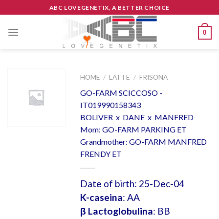
Skip
ABC LOVEGENETIX, A BETTER CHOICE
to
content
0
HOME
/
LATTE
/
FRISONA
GO-FARM SCICCOSO -
IT019990158343
BOLIVER x DANE x MANFRED
Mom: GO-FARM PARKING ET
Grandmother: GO-FARM MANFRED
FRENDY ET
Date of birth: 25-Dec-04
K-caseina
: AA
β Lactoglobulina
: BB