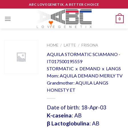
Skip
ABC LOVEGENETIX, A BETTER CHOICE
to
content
0
HOME
/
LATTE
/
FRISONA
AQUILA STORMATIC SCIAMANO -
IT017500195559
STORMATIC x DEMAND x LANGS
Mom: AQUILA DEMAND MERILY TV
Grandmother: AQUILA LANGS
HONESTY ET
Date of birth: 18-Apr-03
K-caseina
: AB
β Lactoglobulina
: AB