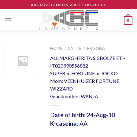
Skip
ABC LOVEGENETIX, A BETTER CHOICE
to
content
0
HOME
/
LATTE
/
FRISONA
ALL.MARGHERITA S. SBOLZE ET -
IT020990556882
SUPER x FORTUNE x JOCKO
Mom: VEENHUIZER FORTUNE
WIZZARD
Grandmother: WANJA
Date of birth: 24-Aug-10
K-caseina
: AA