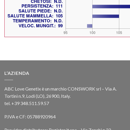
L’AZIENDA
ABC Love Genetix è un marchio CONSWORK srl – Via A.
Tortini n.9, Lodi (LO), 26900, Italy.
tel. +39 348.511.59.57
P.IVA e CF: 05788920964
Provider distributore: Register.it spa – Via Zanchi n.22,