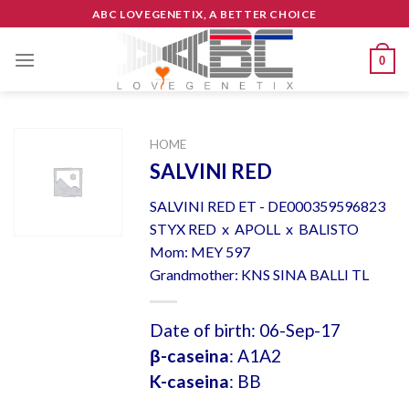
Skip
ABC LOVEGENETIX, A BETTER CHOICE
to
content
0
HOME
SALVINI RED
SALVINI RED ET - DE000359596823
STYX RED x APOLL x BALISTO
Mom: MEY 597
Grandmother: KNS SINA BALLI TL
Date of birth: 06-Sep-17
β-caseina
: A1A2
K-caseina
: BB