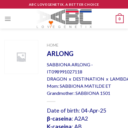
Skip
ABC LOVEGENETIX, A BETTER CHOICE
to
content
0
HOME
ARLONG
SABBIONA ARLONG -
IT098991027118
DRAGON x DESTINATION x LAMBD
Mom: SABBIONA MATILDE ET
Grandmother: SABBIONA 1501
Date of birth: 04-Apr-25
β-caseina
: A2A2
K-caseina
: AB