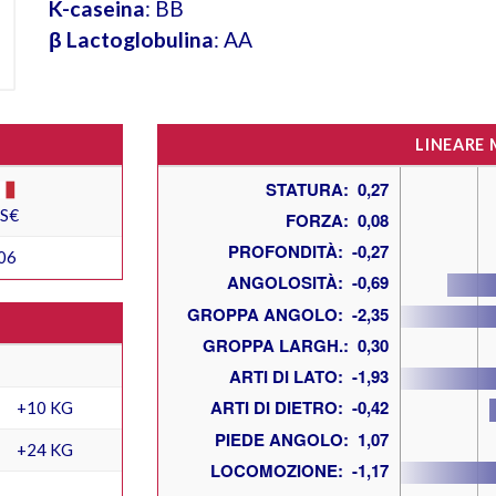
K-caseina
: BB
β Lactoglobulina
: AA
LINEARE
ES€
06
+10 KG
+24 KG