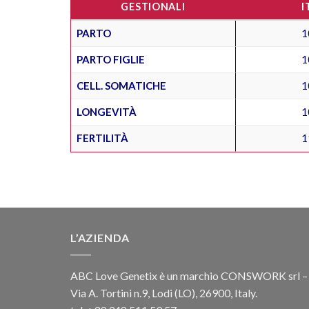
GESTIONALI
I
PARTO
1
PARTO FIGLIE
1
CELL. SOMATICHE
1
LONGEVITÀ
1
FERTILITÀ
1
L’AZIENDA
ABC Love Genetix è un marchio CONSWORK srl –
Via A. Tortini n.9, Lodi (LO), 26900, Italy.