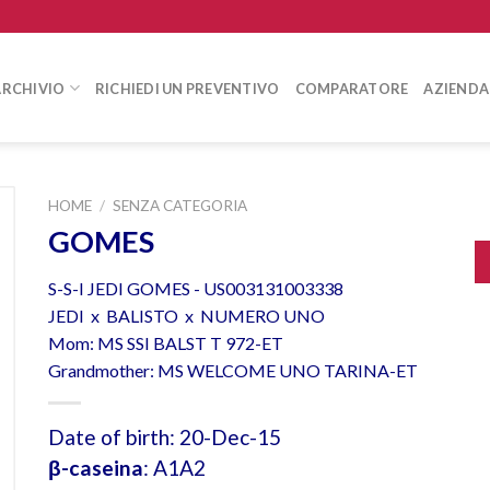
ARCHIVIO
RICHIEDI UN PREVENTIVO
COMPARATORE
AZIENDA
HOME
/
SENZA CATEGORIA
GOMES
S-S-I JEDI GOMES - US003131003338
JEDI x BALISTO x NUMERO UNO
Mom: MS SSI BALST T 972-ET
Grandmother: MS WELCOME UNO TARINA-ET
Date of birth: 20-Dec-15
β-caseina
: A1A2