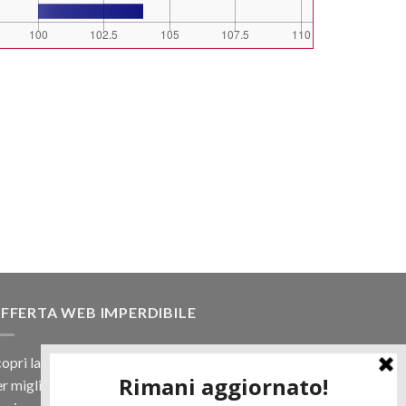
FFERTA WEB IMPERDIBILE
opri la nostra offerta web! Un prezzo mai visto,
r migliaia di prodotti.