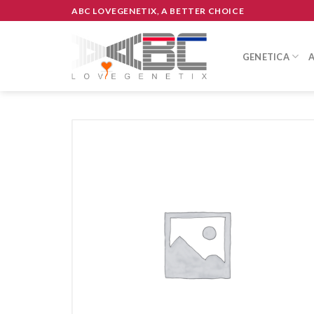
Skip
ABC LOVEGENETIX, A BETTER CHOICE
to
content
GENETICA