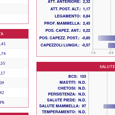
TA
,41
,74
,55
SALUTE
,17
39
42
4%