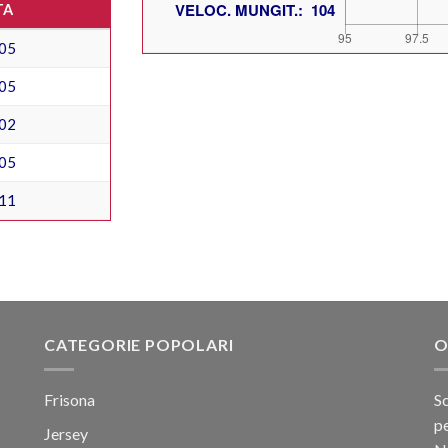
TA
05
05
02
05
11
CATEGORIE POPOLARI
O
Frisona
Sc
pe
Jersey