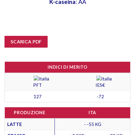
K-caseina
: AA
SCARICA PDF
INDICI DI MERITO
PFT
IES€
127
-72
PRODUZIONE
ITA
LATTE
- -55 KG