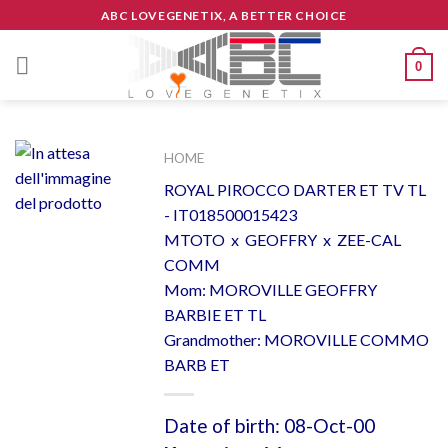
Skip
ABC LOVEGENETIX, A BETTER CHOICE
to
content
0
HOME
ROYAL PIROCCO DARTER ET TV TL
- IT018500015423
MTOTO x GEOFFRY x ZEE-CAL
COMM
Mom: MOROVILLE GEOFFRY
BARBIE ET TL
Grandmother: MOROVILLE COMMO
BARB ET
Date of birth: 08-Oct-00