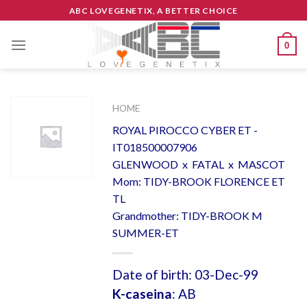
Skip
ABC LOVEGENETIX, A BETTER CHOICE
to
content
0
HOME
ROYAL PIROCCO CYBER ET -
IT018500007906
GLENWOOD x FATAL x MASCOT
Mom: TIDY-BROOK FLORENCE ET
TL
Grandmother: TIDY-BROOK M
SUMMER-ET
Date of birth: 03-Dec-99
K-caseina
: AB