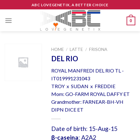
Skip
ABC LOVEGENETIX, A BETTER CHOICE
to
content
0
HOME
/
LATTE
/
FRISONA
DEL RIO
ROYAL MANFREDI DEL RIO TL -
IT019991231043
TROY x SUDAN x FREDDIE
Mom: GO-FARM ROYAL DAFFY ET
Grandmother: FARNEAR-BH-VH
DIPN DICE ET
Date of birth: 15-Aug-15
β-caseina
: A2A2