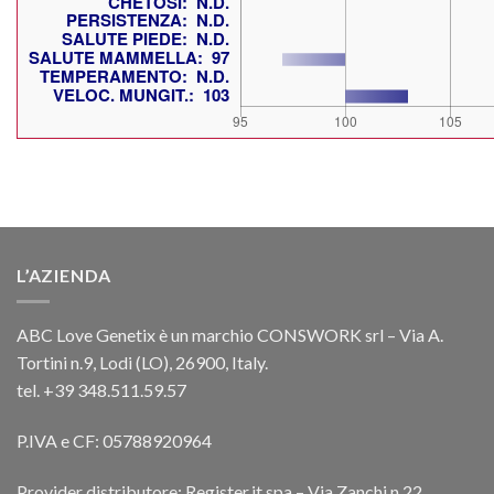
L’AZIENDA
ABC Love Genetix è un marchio CONSWORK srl – Via A.
Tortini n.9, Lodi (LO), 26900, Italy.
tel. +39 348.511.59.57
P.IVA e CF: 05788920964
Provider distributore: Register.it spa – Via Zanchi n.22,