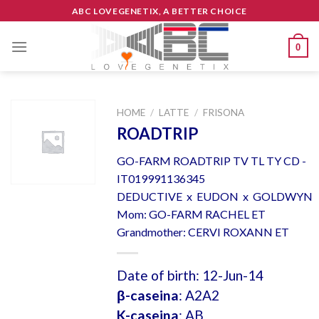
Skip
ABC LOVEGENETIX, A BETTER CHOICE
to
content
0
HOME
/
LATTE
/
FRISONA
ROADTRIP
GO-FARM ROADTRIP TV TL TY CD -
IT019991136345
DEDUCTIVE x EUDON x GOLDWYN
Mom: GO-FARM RACHEL ET
Grandmother: CERVI ROXANN ET
Date of birth: 12-Jun-14
β-caseina
: A2A2
K-caseina
: AB