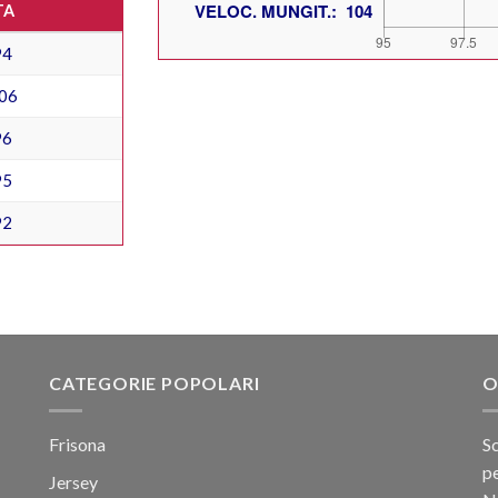
TA
94
06
96
95
92
CATEGORIE POPOLARI
O
Frisona
Sc
pe
Jersey