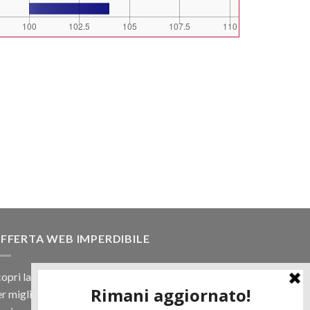
FFERTA WEB IMPERDIBILE
opri la nostra offerta web! Un prezzo mai visto,
r migliaia di prodotti.