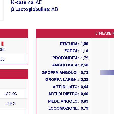
K-caseina
: AE
β Lactoglobulina
: AB
LINEARE
ES€
255
+37 KG
+2 KG