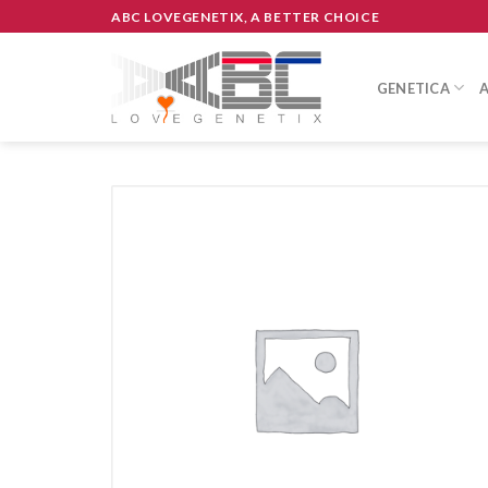
Skip
ABC LOVEGENETIX, A BETTER CHOICE
to
content
GENETICA