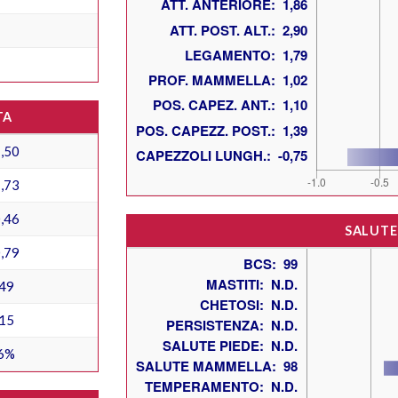
TA
,50
,73
,46
SALUTE
,79
49
15
6%