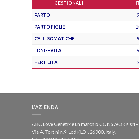
GESTIONALI
I
PARTO
PARTO FIGLIE
1
CELL. SOMATICHE
LONGEVITÀ
FERTILITÀ
L’AZIENDA
ABC Love Genetix è un marchio CONSWORK srl –
Via A. Tortini n.9, Lodi (LO), 26900, Italy.