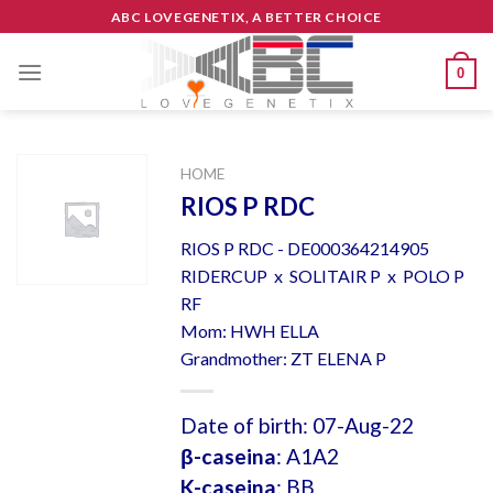
Skip
ABC LOVEGENETIX, A BETTER CHOICE
to
content
0
HOME
RIOS P RDC
RIOS P RDC - DE000364214905
RIDERCUP x SOLITAIR P x POLO P
RF
Mom: HWH ELLA
Grandmother: ZT ELENA P
Date of birth: 07-Aug-22
β-caseina
: A1A2
K-caseina
: BB