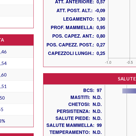
TA
,46
,54
,60
SALUTE
,51
50
55
3%