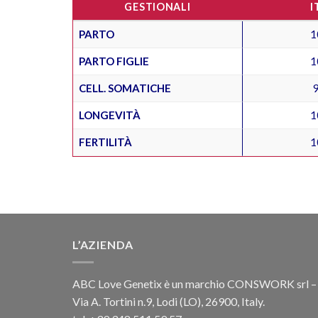
GESTIONALI
I
PARTO
1
PARTO FIGLIE
1
CELL. SOMATICHE
LONGEVITÀ
1
FERTILITÀ
1
L’AZIENDA
ABC Love Genetix è un marchio CONSWORK srl –
Via A. Tortini n.9, Lodi (LO), 26900, Italy.