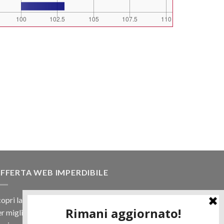
FFERTA WEB IMPERDIBILE
opri la nostra offerta web! Un prezzo mai visto,
r migliaia di prodotti.