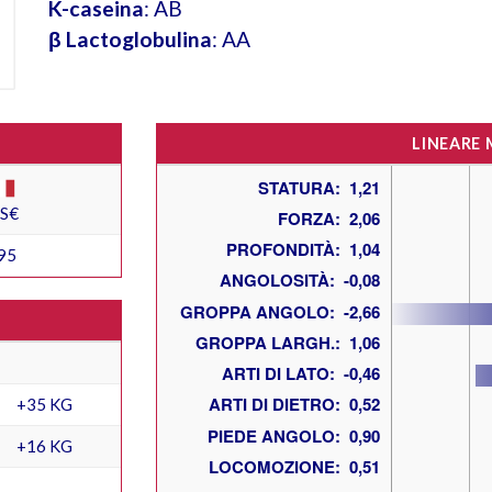
K-caseina
: AB
β Lactoglobulina
: AA
LINEARE
ES€
95
+35 KG
+16 KG