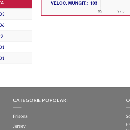
TA
03
06
99
01
01
CATEGORIE POPOLARI
O
Frisona
Sc
pe
Jersey