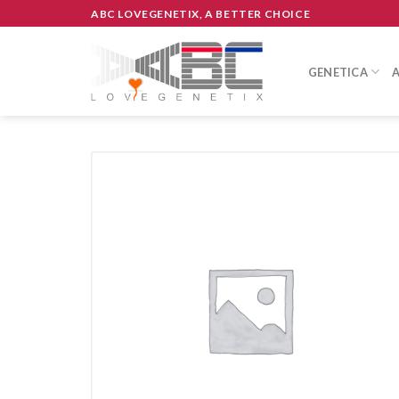
Skip
ABC LOVEGENETIX, A BETTER CHOICE
to
content
GENETICA