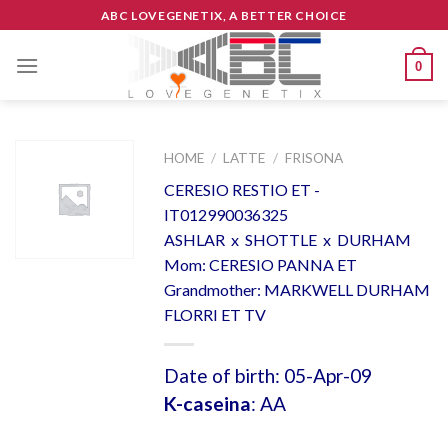
Skip
ABC LOVEGENETIX, A BETTER CHOICE
to
content
0
HOME
/
LATTE
/
FRISONA
CERESIO RESTIO ET -
IT012990036325
ASHLAR x SHOTTLE x DURHAM
Mom: CERESIO PANNA ET
Grandmother: MARKWELL DURHAM
FLORRI ET TV
Date of birth: 05-Apr-09
K-caseina
: AA