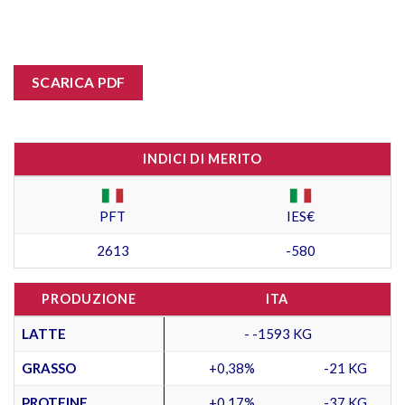
SCARICA PDF
INDICI DI MERITO
PFT
IES€
2613
-580
PRODUZIONE
ITA
LATTE
- -1593 KG
GRASSO
+0,38%
-21 KG
PROTEINE
+0,17%
-37 KG