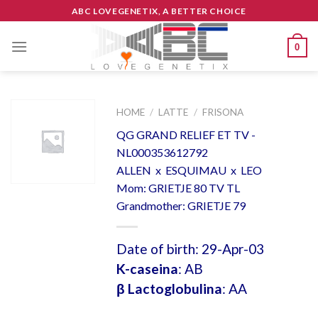
Skip
ABC LOVEGENETIX, A BETTER CHOICE
to
content
0
HOME
/
LATTE
/
FRISONA
QG GRAND RELIEF ET TV -
NL000353612792
ALLEN x ESQUIMAU x LEO
Mom: GRIETJE 80 TV TL
Grandmother: GRIETJE 79
Date of birth: 29-Apr-03
K-caseina
: AB
β Lactoglobulina
: AA