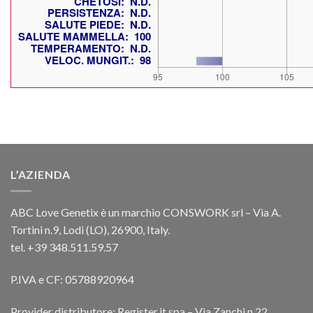
L’AZIENDA
ABC Love Genetix è un marchio CONSWORK srl – Via A.
Tortini n.9, Lodi (LO), 26900, Italy.
tel. +39 348.511.59.57
P.IVA e CF: 05788920964
Provider distributore: Register.it spa – Via Zanchi n.22,