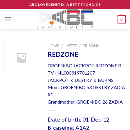
Skip
ABC LOVEGENETIX, A BETTER CHOICE
to
content
0
HOME
/
LATTE
/
FRISONA
REDZONE
GROENIBO JACKPOT REDZONE R
TV - NL000919701207
JACKPOT x DESTRY x BURNS
Mom: GROENIBO 53 DESTRY ZADIA
RC
Grandmother: GROENIBO 26 ZADIA
Date of birth: 01-Dec-12
β-caseina
: A1A2