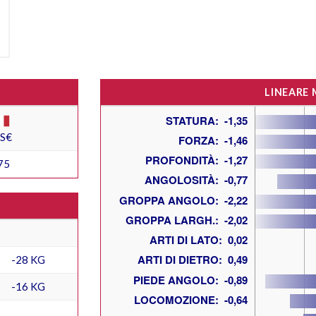
LINEARE
ES€
75
-28 KG
-16 KG