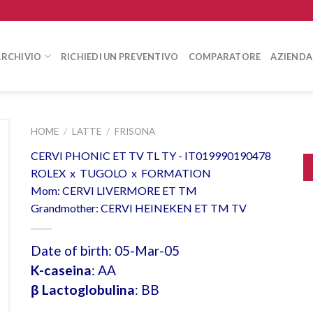
ARCHIVIO
RICHIEDI UN PREVENTIVO
COMPARATORE
AZIENDA
HOME
/
LATTE
/
FRISONA
CERVI PHONIC ET TV TL TY - IT019990190478
ROLEX x TUGOLO x FORMATION
Mom: CERVI LIVERMORE ET TM
Grandmother: CERVI HEINEKEN ET TM TV
Date of birth: 05-Mar-05
K-caseina
: AA
β Lactoglobulina
: BB