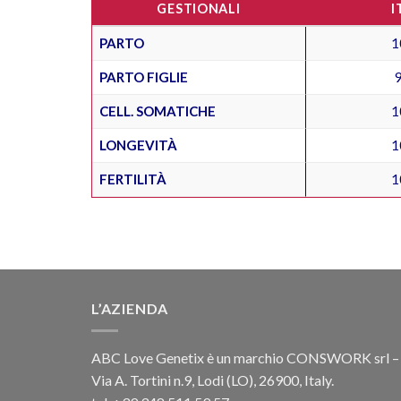
GESTIONALI
I
PARTO
1
PARTO FIGLIE
CELL. SOMATICHE
1
LONGEVITÀ
1
FERTILITÀ
1
L’AZIENDA
ABC Love Genetix è un marchio CONSWORK srl –
Via A. Tortini n.9, Lodi (LO), 26900, Italy.