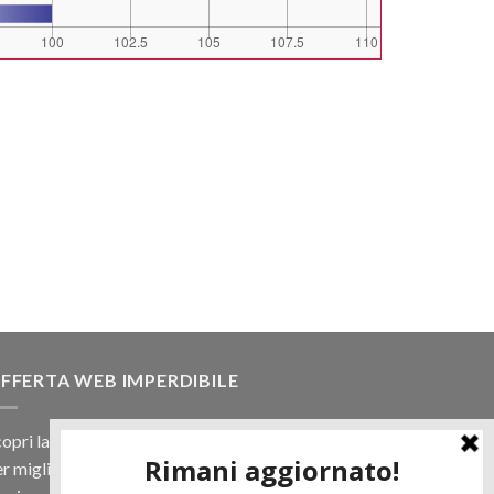
FFERTA WEB IMPERDIBILE
opri la nostra offerta web! Un prezzo mai visto,
r migliaia di prodotti.