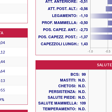
TA
,04
,12
,44
SALUTE
,64
613
055
9%