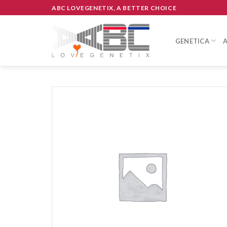
Skip
ABC LOVEGENETIX, A BETTER CHOICE
to
content
GENETICA