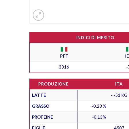
INDICI DI MERITO
PFT
I
3316
-
PRODUZIONE
ITA
LATTE
- -51 KG
GRASSO
-0,23 %
PROTEINE
-0,13%
FIGLIE
4587