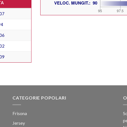
TA
07
94
06
02
09
CATEGORIE POPOLARI
O
Frisona
Sc
pe
Jersey