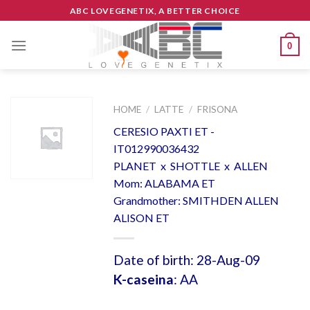
Skip
ABC LOVEGENETIX, A BETTER CHOICE
to
content
0
HOME
/
LATTE
/
FRISONA
CERESIO PAXTI ET -
IT012990036432
PLANET x SHOTTLE x ALLEN
Mom: ALABAMA ET
Grandmother: SMITHDEN ALLEN
ALISON ET
Date of birth: 28-Aug-09
K-caseina
: AA