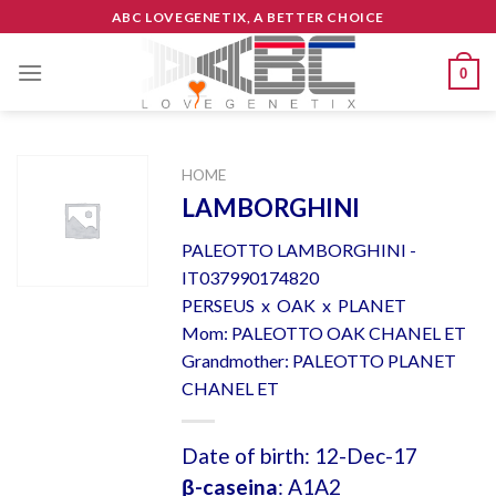
Skip
ABC LOVEGENETIX, A BETTER CHOICE
to
content
0
HOME
LAMBORGHINI
PALEOTTO LAMBORGHINI -
IT037990174820
PERSEUS x OAK x PLANET
Mom: PALEOTTO OAK CHANEL ET
Grandmother: PALEOTTO PLANET
CHANEL ET
Date of birth: 12-Dec-17
β-caseina
: A1A2