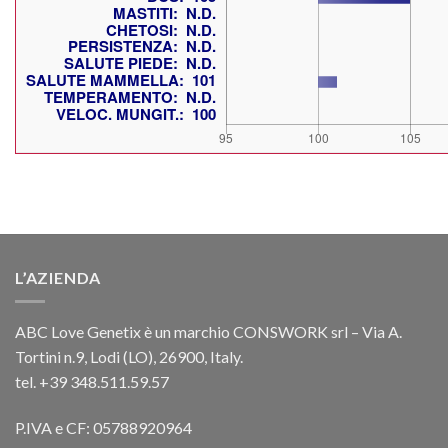
L’AZIENDA
ABC Love Genetix è un marchio CONSWORK srl – Via A.
Tortini n.9, Lodi (LO), 26900, Italy.
tel. +39 348.511.59.57
P.IVA e CF: 05788920964