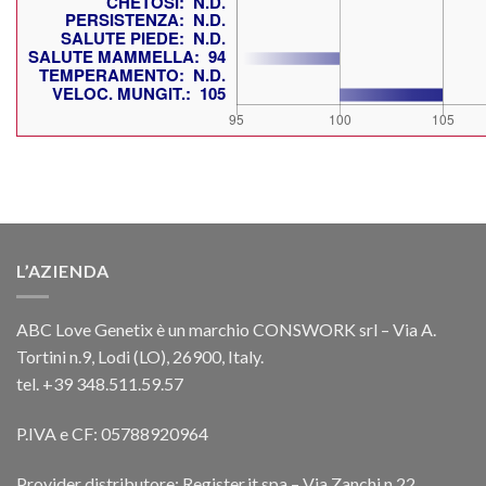
L’AZIENDA
ABC Love Genetix è un marchio CONSWORK srl – Via A.
Tortini n.9, Lodi (LO), 26900, Italy.
tel. +39 348.511.59.57
P.IVA e CF: 05788920964
Provider distributore: Register.it spa – Via Zanchi n.22,