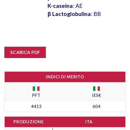
K-caseina
: AE
β Lactoglobulina
: BB
SCARICA PDF
INDICI DI MERITO
PFT
IES€
4413
604
PRODUZIONE
ITA