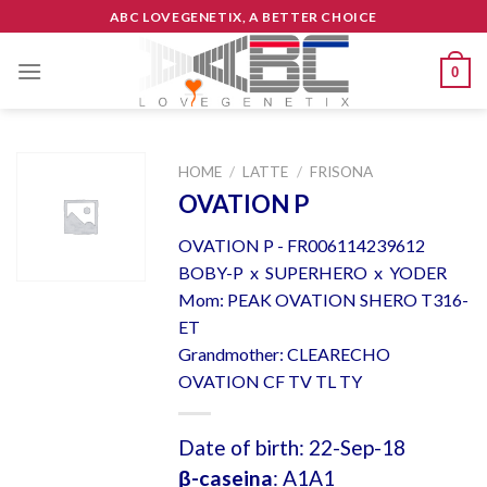
Skip
ABC LOVEGENETIX, A BETTER CHOICE
to
content
0
HOME
/
LATTE
/
FRISONA
OVATION P
OVATION P - FR006114239612
BOBY-P x SUPERHERO x YODER
Mom: PEAK OVATION SHERO T316-
ET
Grandmother: CLEARECHO
OVATION CF TV TL TY
Date of birth: 22-Sep-18
β-caseina
: A1A1