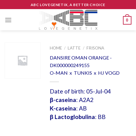
Skip
ABC LOVEGENETIX, A BETTER CHOICE
to
content
0
HOME
/
LATTE
/
FRISONA
DANSIRE OMAN ORANGE -
DK000000249155
O-MAN x TUNKIS x HJ VOGD
Date of birth: 05-Jul-04
β-caseina
: A2A2
K-caseina
: AB
β Lactoglobulina
: BB