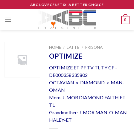
Skip
ABC LOVEGENETIX, A BETTER CHOICE
to
content
0
HOME
/
LATTE
/
FRISONA
OPTIMIZE
OPTIMIZE ET PF TV TL TY CF -
DE000358335802
OCTAVIAN x DIAMOND x MAN-
OMAN
Mom: J-MOR DIAMOND FAITH ET
TL
Grandmother: J-MOR MAN-O-MAN
HALEY-ET