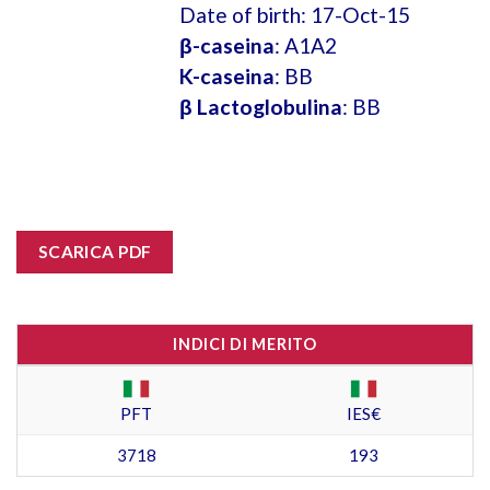
Date of birth: 17-Oct-15
β-caseina
: A1A2
K-caseina
: BB
β Lactoglobulina
: BB
SCARICA PDF
INDICI DI MERITO
PFT
IES€
3718
193