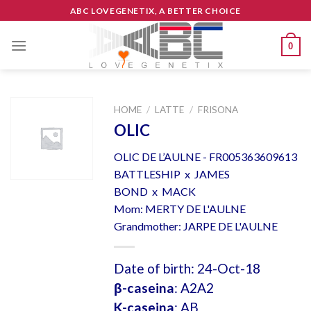
Skip
ABC LOVEGENETIX, A BETTER CHOICE
to
content
0
HOME
/
LATTE
/
FRISONA
OLIC
OLIC DE L’AULNE - FR005363609613
BATTLESHIP x JAMES
BOND x MACK
Mom: MERTY DE L'AULNE
Grandmother: JARPE DE L'AULNE
Date of birth: 24-Oct-18
β-caseina
: A2A2
K-caseina
: AB