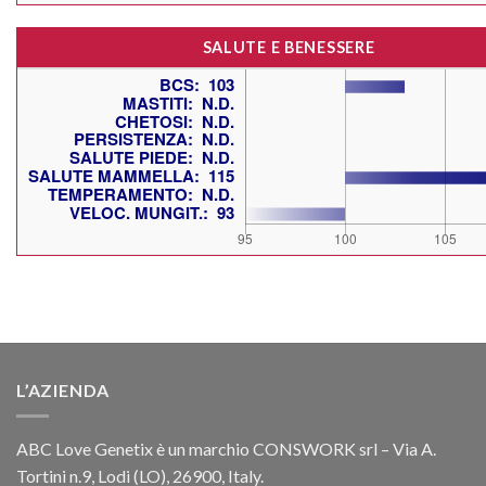
SALUTE E BENESSERE
L’AZIENDA
ABC Love Genetix è un marchio CONSWORK srl – Via A.
Tortini n.9, Lodi (LO), 26900, Italy.