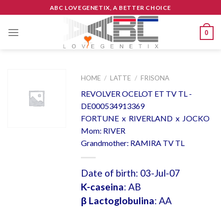
Skip
ABC LOVEGENETIX, A BETTER CHOICE
to
content
0
HOME
/
LATTE
/
FRISONA
REVOLVER OCELOT ET TV TL -
DE000534913369
FORTUNE x RIVERLAND x JOCKO
Mom: RIVER
Grandmother: RAMIRA TV TL
Date of birth: 03-Jul-07
K-caseina
: AB
β Lactoglobulina
: AA