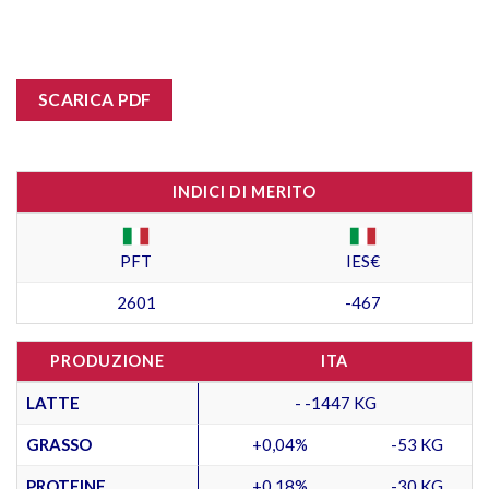
SCARICA PDF
INDICI DI MERITO
PFT
IES€
2601
-467
PRODUZIONE
ITA
LATTE
- -1447 KG
GRASSO
+0,04%
-53 KG
PROTEINE
+0,18%
-30 KG