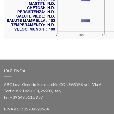
L’AZIENDA
ABC Love Genetix è un marchio CONSWORK srl – Via A.
Tortini n.9, Lodi (LO), 26900, Italy.
tel. +39 348.511.59.57
P.IVA e CF: 05788920964