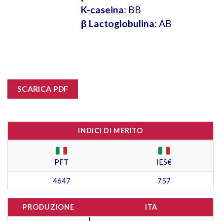
K-caseina
: BB
β Lactoglobulina
: AB
SCARICA PDF
INDICI DI MERITO
PFT
IES€
4647
757
PRODUZIONE
ITA