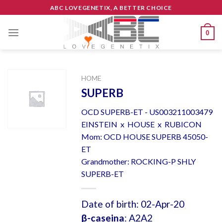
Skip
ABC LOVEGENETIX, A BETTER CHOICE
to
content
0
HOME
SUPERB
OCD SUPERB-ET - US003211003479
EINSTEIN x HOUSE x RUBICON
Mom: OCD HOUSE SUPERB 45050-
ET
Grandmother: ROCKING-P SHLY
SUPERB-ET
Date of birth: 02-Apr-20
β-caseina
: A2A2