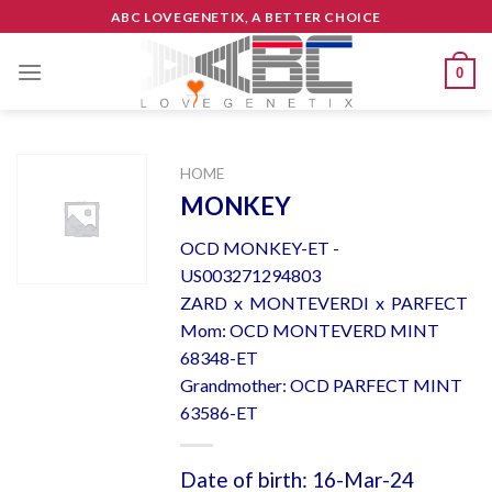
Skip
ABC LOVEGENETIX, A BETTER CHOICE
to
content
0
HOME
MONKEY
OCD MONKEY-ET -
US003271294803
ZARD x MONTEVERDI x PARFECT
Mom: OCD MONTEVERD MINT
68348-ET
Grandmother: OCD PARFECT MINT
63586-ET
Date of birth: 16-Mar-24