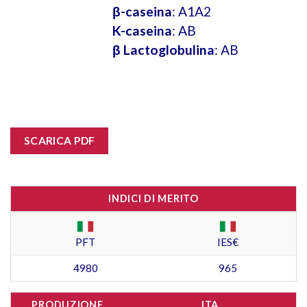
β-caseina
: A1A2
K-caseina
: AB
β Lactoglobulina
: AB
SCARICA PDF
INDICI DI MERITO
PFT
IES€
4980
965
PRODUZIONE
ITA