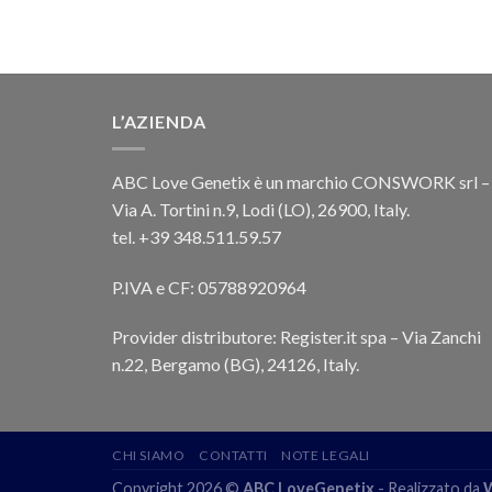
L’AZIENDA
ABC Love Genetix è un marchio CONSWORK srl –
Via A. Tortini n.9, Lodi (LO), 26900, Italy.
tel. +39 348.511.59.57
P.IVA e CF: 05788920964
Provider distributore: Register.it spa – Via Zanchi
n.22, Bergamo (BG), 24126, Italy.
CHI SIAMO
CONTATTI
NOTE LEGALI
Copyright 2026 ©
ABC LoveGenetix
- Realizzato da
W