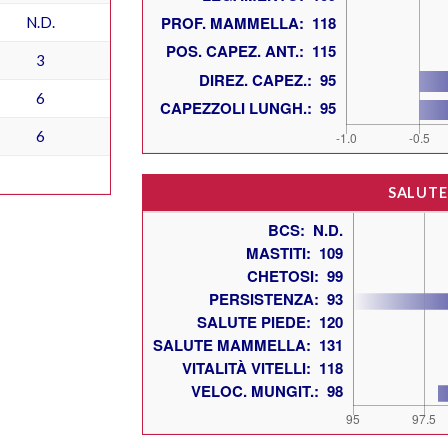
N.D.
3
6
6
SALUTE