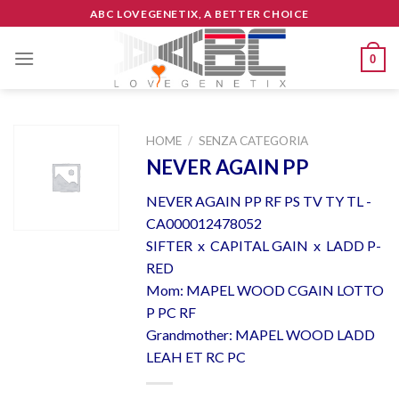
Skip
ABC LOVEGENETIX, A BETTER CHOICE
to
content
0
HOME
/
SENZA CATEGORIA
NEVER AGAIN PP
NEVER AGAIN PP RF PS TV TY TL -
CA000012478052
SIFTER x CAPITAL GAIN x LADD P-
RED
Mom: MAPEL WOOD CGAIN LOTTO
P PC RF
Grandmother: MAPEL WOOD LADD
LEAH ET RC PC