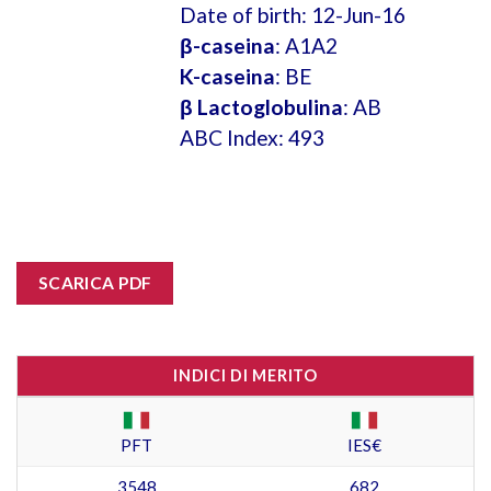
Date of birth: 12-Jun-16
β-caseina
: A1A2
K-caseina
: BE
β Lactoglobulina
: AB
ABC Index: 493
SCARICA PDF
INDICI DI MERITO
PFT
IES€
3548
682