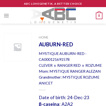
Skip
ABC LOVEGENETIX, A BETTER CHOICE
to
content
0
HOME
AUBURN-RED
MYSTIQUE AUBURN-RED -
CA000121691578
CLEVER x RANGER RED x ROZUME
Mom: MYSTIQUE RANGER ALEZAN
Grandmother: MYSTIQUE ROZUME
ANICET
Date of birth: 24-Dec-23
β-caseina
: A2A2