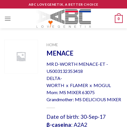
Skip
ABC LOVEGENETIX, A BETTER CHOICE
to
content
0
HOME
MENACE
MR D-WORTH MENACE-ET -
US003132353418
DELTA-
WORTH x FLAMER x MOGUL
Mom: MS MIXER 63075
Grandmother: MS DELICIOUS MIXER
Date of birth: 30-Sep-17
β-caseina
: A2A2