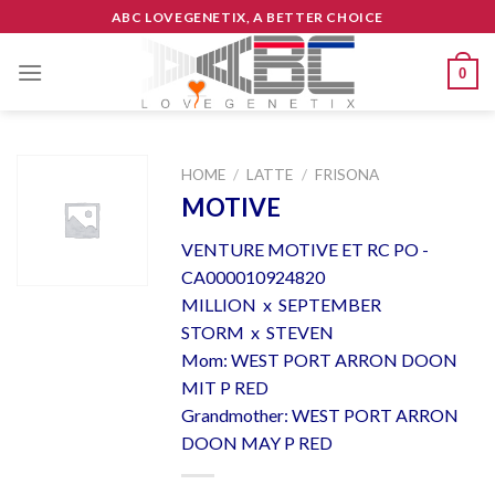
Skip
ABC LOVEGENETIX, A BETTER CHOICE
to
content
0
HOME
/
LATTE
/
FRISONA
MOTIVE
VENTURE MOTIVE ET RC PO -
CA000010924820
MILLION x SEPTEMBER
STORM x STEVEN
Mom: WEST PORT ARRON DOON
MIT P RED
Grandmother: WEST PORT ARRON
DOON MAY P RED