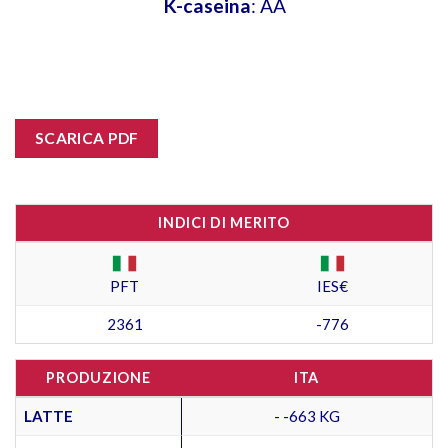
K-caseina
: AA
SCARICA PDF
INDICI DI MERITO
PFT
IES€
2361
-776
PRODUZIONE
ITA
LATTE
- -663 KG