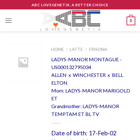
Skip
ABC LOVEGENETIX, A BETTER CHOICE
to
content
0
HOME
/
LATTE
/
FRISONA
LADYS-MANOR MONTAGUE -
US000132795034
ALLEN x WINCHESTER x BELL
ELTON
Mom: LADYS-MANOR MARIGOLD
ET
Grandmother: LADYS-MANOR
TEMPTAM ET BL TV
Date of birth: 17-Feb-02