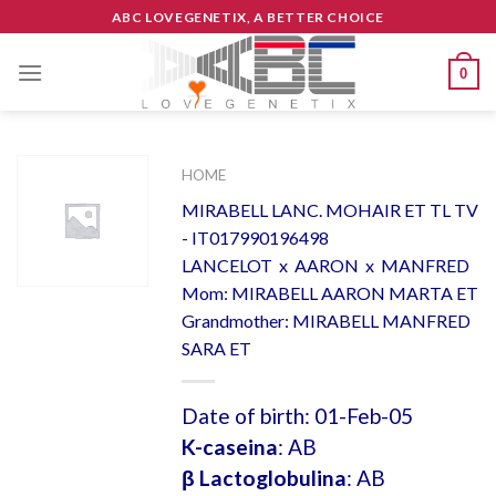
Skip
ABC LOVEGENETIX, A BETTER CHOICE
to
content
0
HOME
MIRABELL LANC. MOHAIR ET TL TV
- IT017990196498
LANCELOT x AARON x MANFRED
Mom: MIRABELL AARON MARTA ET
Grandmother: MIRABELL MANFRED
SARA ET
Date of birth: 01-Feb-05
K-caseina
: AB
β Lactoglobulina
: AB