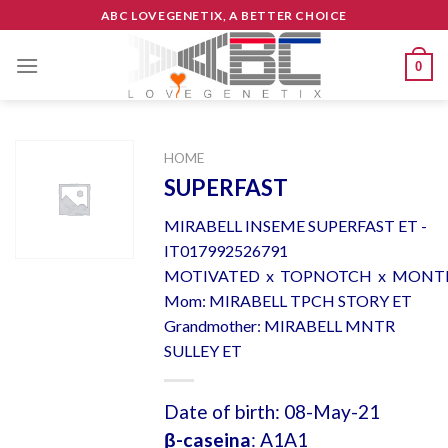
Skip
ABC LOVEGENETIX, A BETTER CHOICE
to
content
0
HOME
SUPERFAST
MIRABELL INSEME SUPERFAST ET -
IT017992526791
MOTIVATED x TOPNOTCH x MONT
Mom: MIRABELL TPCH STORY ET
Grandmother: MIRABELL MNTR
SULLEY ET
Date of birth: 08-May-21
β-caseina
: A1A1