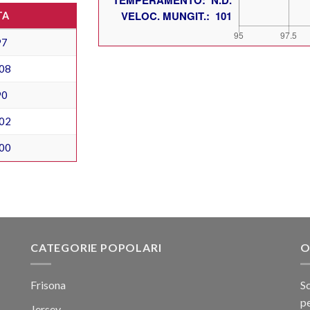
TA
97
08
90
02
00
CATEGORIE POPOLARI
O
Frisona
Sc
pe
Jersey