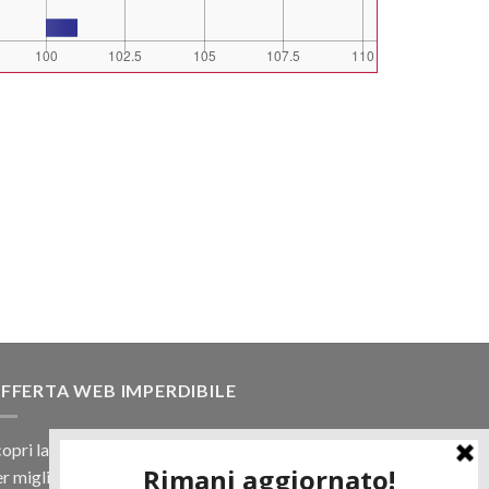
FFERTA WEB IMPERDIBILE
opri la nostra offerta web! Un prezzo mai visto,
r migliaia di prodotti.