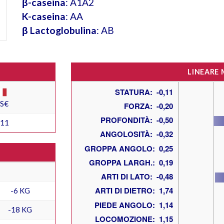
β-caseina
: A1A2
K-caseina
: AA
β Lactoglobulina
: AB
LINEARE
ES€
211
-6 KG
-18 KG