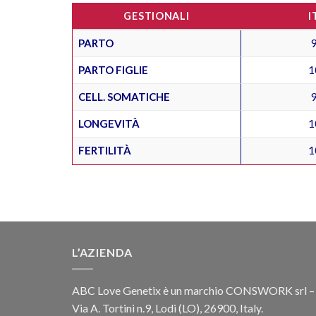
GESTIONALI
I
PARTO
PARTO FIGLIE
1
CELL. SOMATICHE
LONGEVITÀ
1
FERTILITÀ
1
L’AZIENDA
ABC Love Genetix è un marchio CONSWORK srl –
Via A. Tortini n.9, Lodi (LO), 26900, Italy.