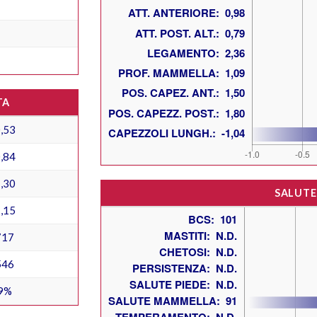
TA
,53
,84
,30
SALUTE
,15
717
546
9%