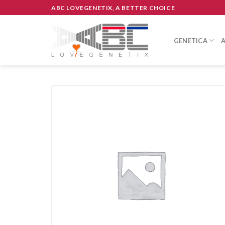
Skip
ABC LOVEGENETIX, A BETTER CHOICE
to
content
GENETICA