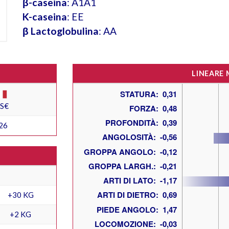
β-caseina
: A1A1
K-caseina
: EE
β Lactoglobulina
: AA
LINEARE
ES€
26
+30 KG
+2 KG