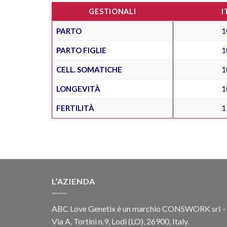
GESTIONALI
I
PARTO
1
PARTO FIGLIE
1
CELL. SOMATICHE
1
LONGEVITÀ
1
FERTILITÀ
1
L’AZIENDA
ABC Love Genetix è un marchio CONSWORK srl –
Via A. Tortini n.9, Lodi (LO), 26900, Italy.