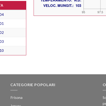
TA
04
01
02
03
10
CATEGORIE POPOLARI
O
Frisona
Sc
pe
Jersey