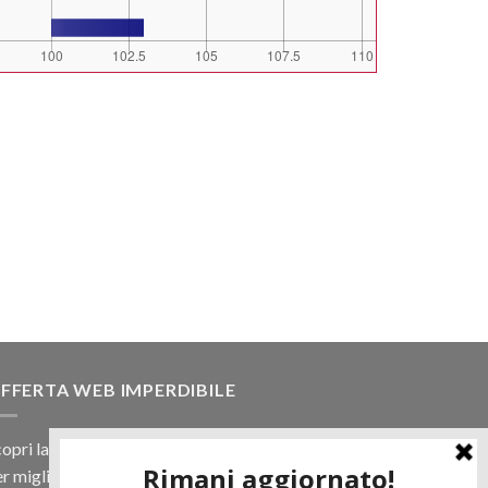
FFERTA WEB IMPERDIBILE
opri la nostra offerta web! Un prezzo mai visto,
r migliaia di prodotti.