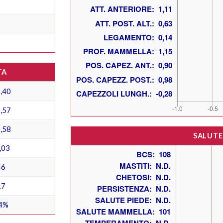
TA
,40
,57
,58
SALUTE
,03
46
17
4%