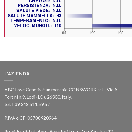
L’AZIENDA
ABC Love Genetix è un marchio CONSWORK srl – Via A.
Tortini n.9, Lodi (LO), 26900, Italy.
tel. +39 348.511.59.57
P.IVA e CF: 05788920964
Provider distributore: Register.it spa – Via Zanchi n.22,