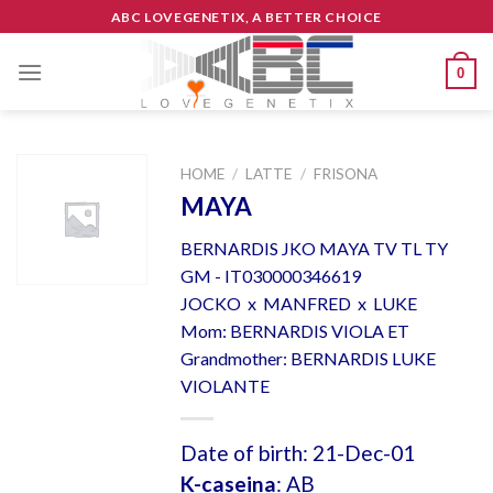
Skip
ABC LOVEGENETIX, A BETTER CHOICE
to
content
0
HOME
/
LATTE
/
FRISONA
MAYA
BERNARDIS JKO MAYA TV TL TY
GM - IT030000346619
JOCKO x MANFRED x LUKE
Mom: BERNARDIS VIOLA ET
Grandmother: BERNARDIS LUKE
VIOLANTE
Date of birth: 21-Dec-01
K-caseina
: AB