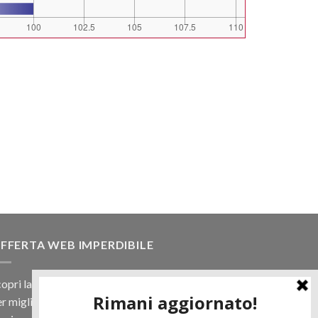
FFERTA WEB IMPERDIBILE
opri la nostra offerta web! Un prezzo mai visto,
r migliaia di prodotti.