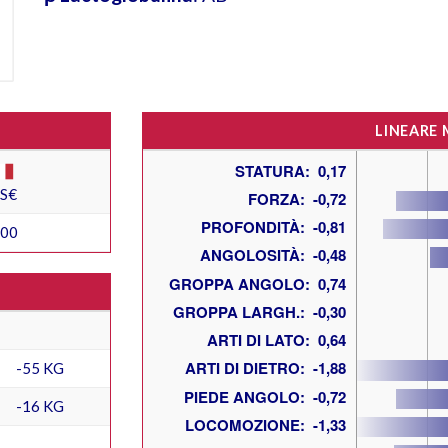
LINEARE
ES€
200
-55 KG
-16 KG