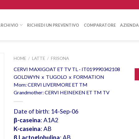
ARCHIVIO
RICHIEDI UN PREVENTIVO
COMPARATORE
AZIENDA
HOME
/
LATTE
/
FRISONA
CERVI MAXIGOAT ET TV TL - IT019990342108
GOLDWYN x TUGOLO x FORMATION
Mom: CERVI LIVERMORE ET TM
Grandmother: CERVI HEINEKEN ET TM TV
Date of birth: 14-Sep-06
β-caseina
: A1A2
K-caseina
: AB
β Lactoglobulina
: AB