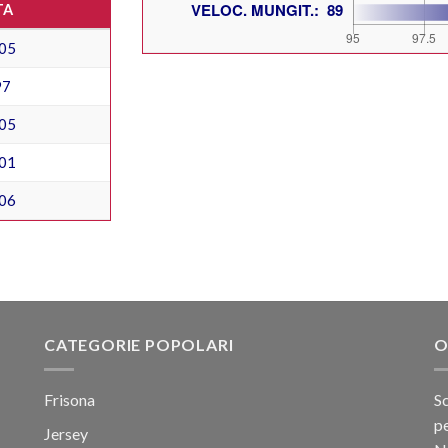
TA
05
97
05
01
06
CATEGORIE POPOLARI
O
Frisona
Sc
pe
Jersey