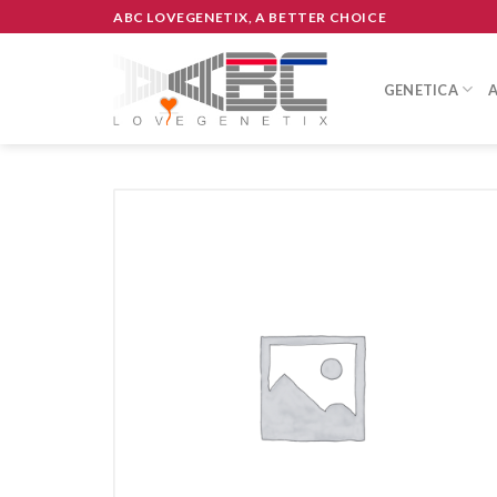
Skip
ABC LOVEGENETIX, A BETTER CHOICE
to
content
GENETICA