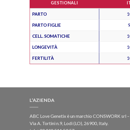
GESTIONALI
I
PARTO
1
PARTO FIGLIE
CELL. SOMATICHE
1
LONGEVITÀ
1
FERTILITÀ
1
L’AZIENDA
ABC Love Genetix è un marchio CONSWORK srl –
Via A. Tortini n.9, Lodi (LO), 26900, Italy.