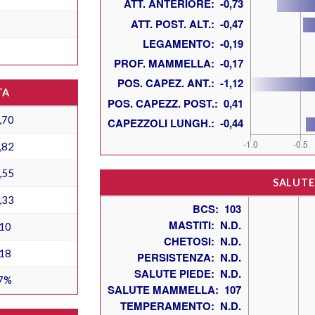
TA
,70
,82
,55
SALUTE
,33
10
18
7%