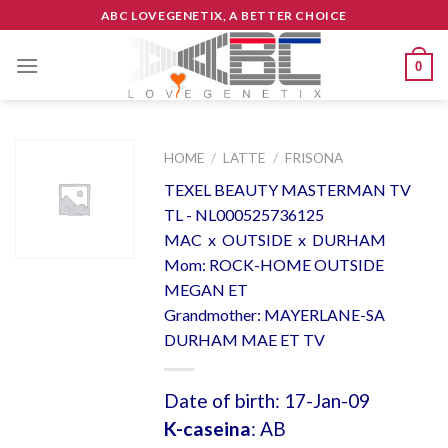
Skip
ABC LOVEGENETIX, A BETTER CHOICE
to
content
0
HOME
/
LATTE
/
FRISONA
TEXEL BEAUTY MASTERMAN TV
TL - NL000525736125
MAC x OUTSIDE x DURHAM
Mom: ROCK-HOME OUTSIDE
MEGAN ET
Grandmother: MAYERLANE-SA
DURHAM MAE ET TV
Date of birth: 17-Jan-09
K-caseina
: AB