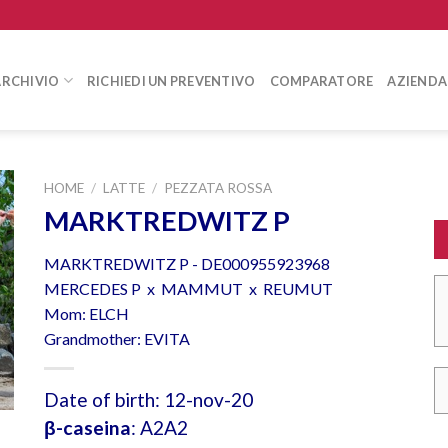
ARCHIVIO
RICHIEDI UN PREVENTIVO
COMPARATORE
AZIENDA
HOME
/
LATTE
/
PEZZATA ROSSA
MARKTREDWITZ P
MARKTREDWITZ P - DE000955923968
MERCEDES P x MAMMUT x REUMUT
Mom: ELCH
Grandmother: EVITA
Date of birth: 12-nov-20
β-caseina
: A2A2