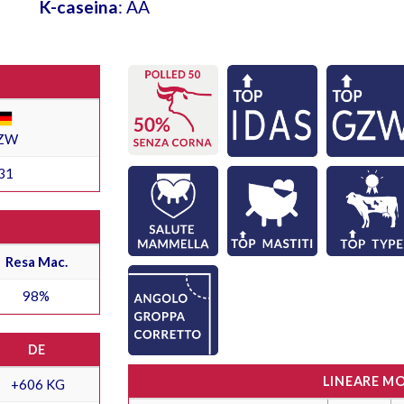
K-caseina
: AA
ZW
31
Resa Mac.
98%
DE
LINEARE M
+606 KG