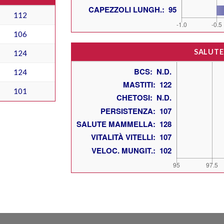
112
106
SALUTE
124
124
101