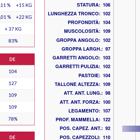
,11 %
+15 KG
,01 %
+22 KG
+ 37 KG
83%
DE
104
127
109
109
78%
DE