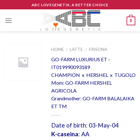
Skip
ABC LOVEGENETIX, A BETTER CHOICE
to
content
0
HOME
/
LATTE
/
FRISONA
GO-FARM LUXURIUS ET -
IT019990093189
CHAMPION x HERSHEL x TUGOLO
Mom: GO-FARM HERSHEL
AGRICOLA
Grandmother: GO-FARM BALALAIKA
ET TM
Date of birth: 03-May-04
K-caseina
: AA