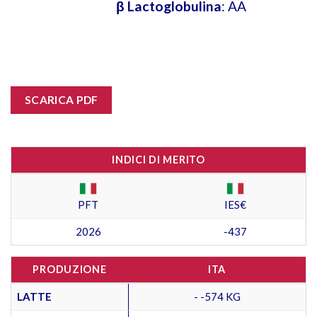
β Lactoglobulina
: AA
SCARICA PDF
INDICI DI MERITO
PFT
IES€
2026
-437
PRODUZIONE
ITA
LATTE
- -574 KG