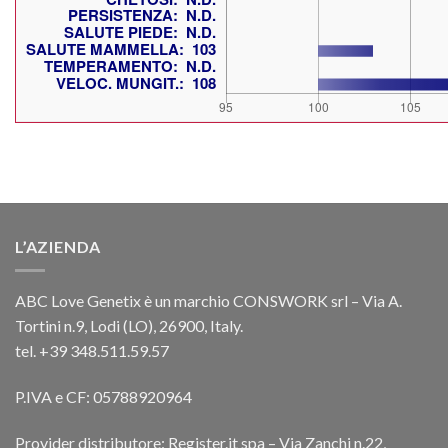
L’AZIENDA
ABC Love Genetix è un marchio CONSWORK srl – Via A.
Tortini n.9, Lodi (LO), 26900, Italy.
tel. +39 348.511.59.57
P.IVA e CF: 05788920964
Provider distributore: Register.it spa – Via Zanchi n.22,