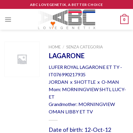
Skip
ABC LOVEGENETIX, A BETTER CHOICE
to
content
0
HOME
/
SENZA CATEGORIA
LAGARONE
LUFER ROYAL LAGARONE ET TY -
IT076990217935
JORDAN x SHOTTLE x O-MAN
Mom: MORNINGVIEW SHTL LUCY-
ET
Grandmother: MORNINGVIEW
OMAN LIBBY ET TV
Date of birth: 12-Oct-12