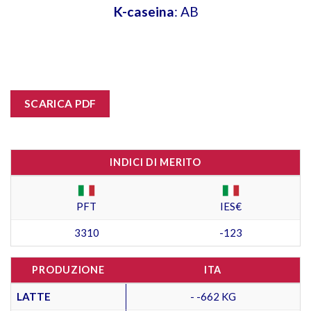
K-caseina
: AB
SCARICA PDF
INDICI DI MERITO
PFT
IES€
3310
-123
PRODUZIONE
ITA
LATTE
- -662 KG