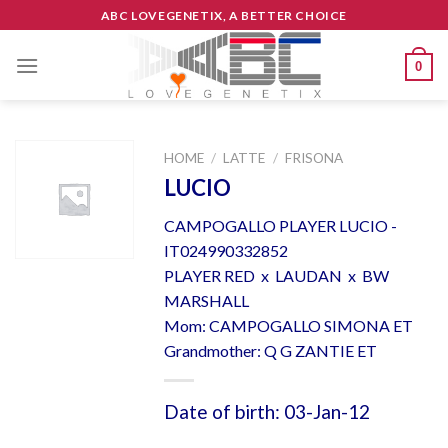
Skip
ABC LOVEGENETIX, A BETTER CHOICE
to
content
0
HOME
/
LATTE
/
FRISONA
LUCIO
CAMPOGALLO PLAYER LUCIO -
IT024990332852
PLAYER RED x LAUDAN x BW
MARSHALL
Mom: CAMPOGALLO SIMONA ET
Grandmother: Q G ZANTIE ET
Date of birth: 03-Jan-12